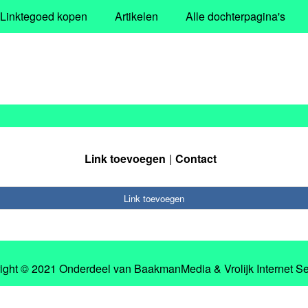
Linktegoed kopen
Artikelen
Alle dochterpagina's
Link toevoegen
Contact
Link toevoegen
ight © 2021 Onderdeel van
BaakmanMedia
&
Vrolijk Internet S